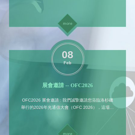
Component & System Corp.) 展位。 地點：台北
南港展覽館一館 (TaiNEX 1) 展位號：K...
更多資訊
08
Feb
展會邀請 -- OFC2026
OFC2026 展會邀請 : 我們誠摯邀請您蒞臨洛杉磯
舉行的2026年光通信大會（OFC 2026），這場全
球頂尖的光通信與網絡盛會。 在本屆展會中，我
們將展示專為AI/數據中...
更多資訊