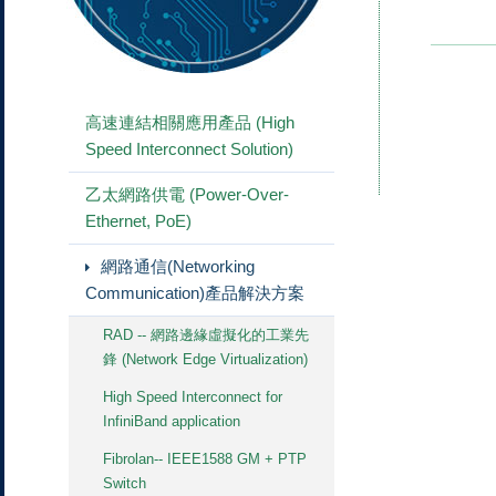
高速連結相關應用產品 (High
Speed Interconnect Solution)
乙太網路供電 (Power-Over-
Ethernet, PoE)
網路通信(Networking
Communication)產品解決方案
RAD -- 網路邊緣虛擬化的工業先
鋒 (Network Edge Virtualization)
High Speed Interconnect for
InfiniBand application
Fibrolan-- IEEE1588 GM + PTP
Switch