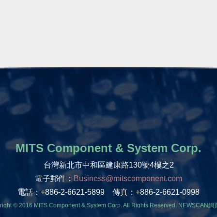
MITS Component & System Corp.
台灣新北市中和區建康路130號4樓之2
電子郵件：
Business@mitscomponent.com
電話：+886-2-6621-5899 傳真：+886-2-6621-0998
right © 2016 MITS Component & System Corp. All Rights Reserved.
NEWSCAN網